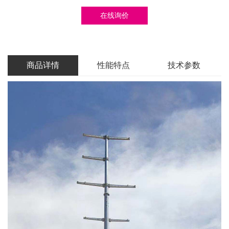
在线询价
商品详情
性能特点
技术参数