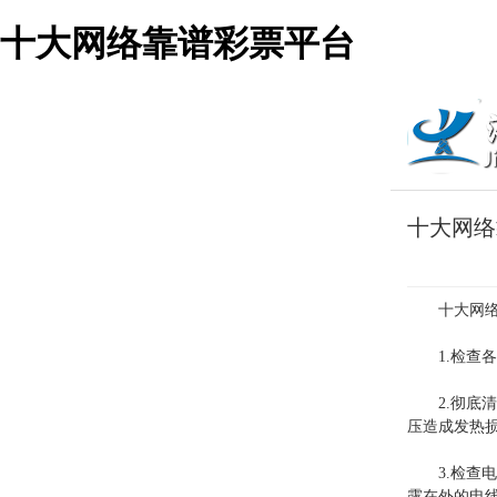
十大网络靠谱彩票平台
十大网络
十大网
1.检
2.彻底
压造成发热
3.检
露在外的电