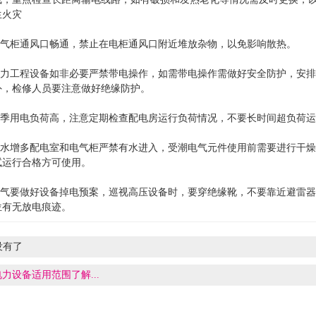
生火灾
持电气柜通风口畅通，禁止在电柜通风口附近堆放杂物，以免影响散热。
修电力工程设备如非必要严禁带电操作，如需带电操作需做好安全防护，安
外，检修人员要注意做好绝缘防护。
于夏季用电负荷高，注意定期检查配电房运行负荷情况，不要长时间超负荷
季雨水增多配电室和电气柜严禁有水进入，受潮电气元件使用前需要进行干
试运行合格方可使用。
雨天气要做好设备掉电预案，巡视高压设备时，要穿绝缘靴，不要靠近避雷
位有无放电痕迹。
没有了
电力设备适用范围了解...