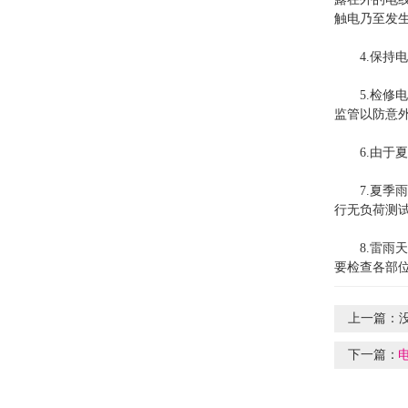
触电乃至发
4.保
5.检
监管以防意
6.由
7.夏
行无负荷测
8.雷
要检查各部
上一篇：
下一篇：