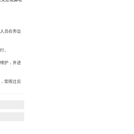
排人员在旁边
运行。
燥维护，并进
器，雷雨过后