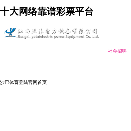
十大网络靠谱彩票平台
社会招聘
沙巴体育登陆官网首页