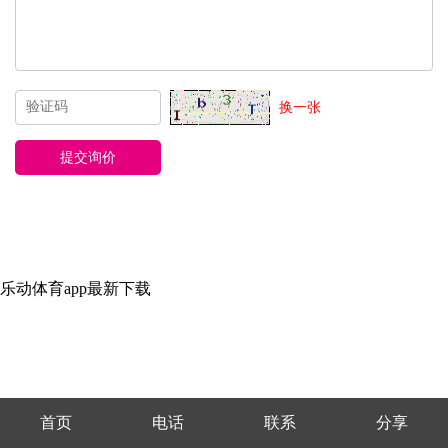
换一张
乐动体育app最新下载
首页
电话
联系
分享