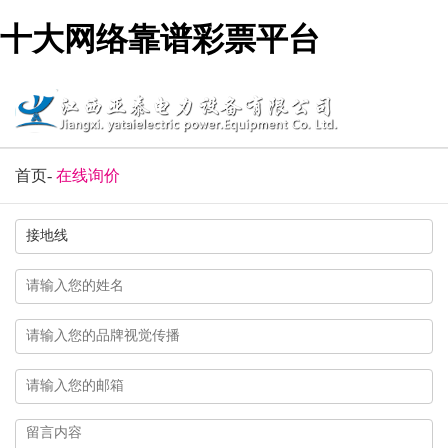
十大网络靠谱彩票平台
首页
-
在线询价