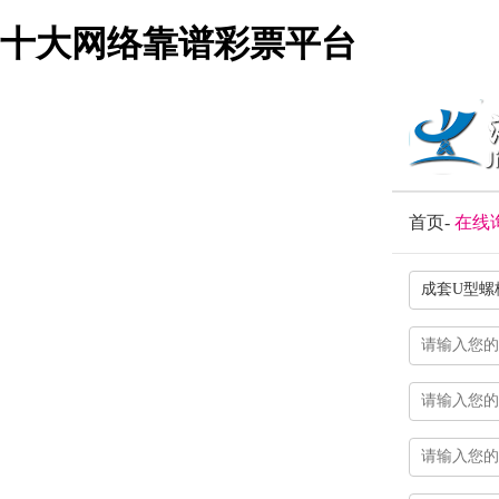
十大网络靠谱彩票平台
首页
-
在线