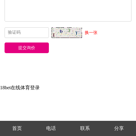
换一张
18bet在线体育登录
首页
电话
联系
分享