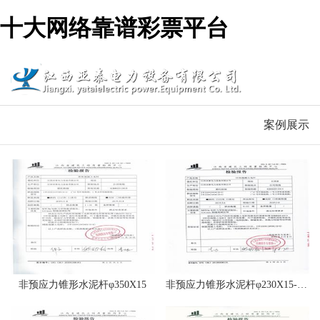
十大网络靠谱彩票平台
案例展示
非预应力锥形水泥杆φ350X15
非预应力锥形水泥杆φ230X15-φ230X18