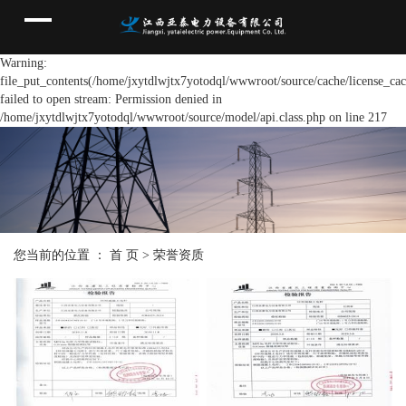
Warning:
file_put_contents(/home/jxytdlwjtx7yotodql/wwwroot/source/cache/license_cac
failed to open stream: Permission denied in
/home/jxytdlwjtx7yotodql/wwwroot/source/model/api.class.php on line 217
您当前的位置 ：
首 页
>
荣誉资质