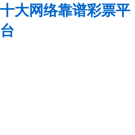
十大网络靠谱彩票平
台